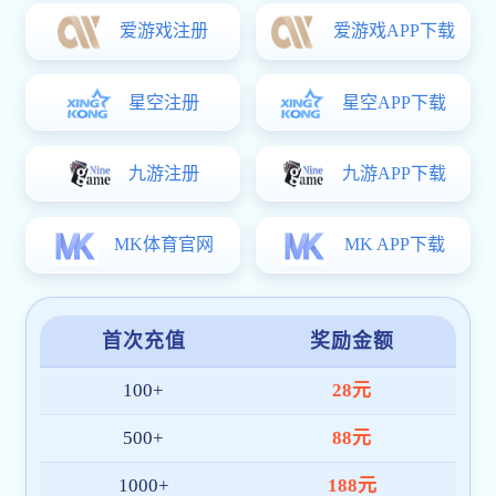
拜仁新赛季啤酒节球衣谍照曝
光球迷纷纷表示不满与嫌弃
2026-05-26 14:07
25 次阅读
首页
/
体育看点
近日，拜仁慕尼黑足球俱乐部的新赛季啤酒节球衣谍
照曝光，引发了广泛的关注与讨论。然而，与期待形
成鲜明对比的是，众多球迷对此设计表示不满和嫌
弃。文章将从四个方面详细探讨这一事件，包括球衣
设计的冲击力、球迷反馈的趋势、社交媒体上的热议
以及俱乐部应对策略等。通过深入分析，可以更全面
地了解这款新球衣为何引起如此大的争议，以及它在
拜仁历史上的特殊意义。