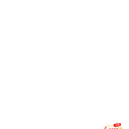
更多人的共鸣。这些创意作品不仅增加了话题性，还
推动了流量，从而使得事件不断升温，有时甚至超越
其他体育新闻成为热搜焦点。
然而，这样热闹背后也存在潜在风险。部分不负责任
的信息或恶搞内容可能会进一步伤害到品牌形象。因
此，对于俱乐部而言，如何有效管理社交媒体上的舆
论也是一项重要任务。他们需要倾听粉丝声音，并适
时做出回应，以维护良好的公众形象。
4、俱乐部应对策略
面对如此巨大的反响，拜仁慕尼黑俱乐部显然需要采
取有效措施来应对当前危机。首先，他们可以考虑进
行官方声明，解释此次设计理念及其背后的文化内
涵，以引导公众理解。同时，通过增进与粉丝互动，