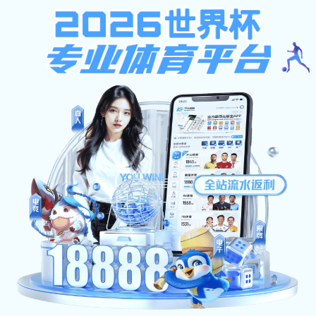
立即注册
kaiyun体育官网登录入口
带
您畅享全球体育盛事
专业平台，数据精准，
高清直播
覆盖热门体育项
目。
聚焦足球、篮球、电竞等赛事，
每日内容实时更
新
。
极速访问
下载APP