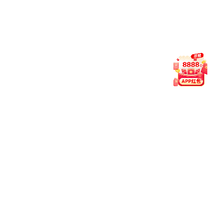
与实力的大好机会。
4、夫妻携手共创辉煌
作为运动员背后的女人，妻子在生活中扮演着至关重
要的角色。她不仅要照顾家庭，更要理解丈夫所承受
的一切压力与挑战。在这条通向成功之路上，两人携
手并肩，一起分享快乐和痛苦，相互鼓励，共同成
长，让爱情更加稳固。
通过公开表达自己的想法，她实际上向外界传递了一
种积极的信息：运动员需要的不仅是自身努力，还有
来自家人的支持与理解。这种深厚情感成为了他们奋
斗不息的重要动力来源，也让外界看到了一个温暖而
充满力量的小家庭如何影响着职业生涯。