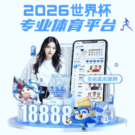
立即注册
kaiyun体育官网登录入口
带
您畅享全球体育盛事
专业平台，数据精准，
高清直播
覆盖热门体育项
目。
聚焦足球、篮球、电竞等赛事，
每日内容实时更
新
。
极速访问
下载APP