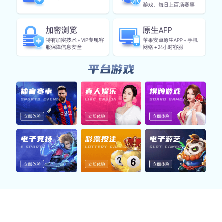
渐崛起，通过引进优秀外援和培养本土球员，不断提
升整体实力。这种势均力敌的局面，让即将展开的较
量更具看点。
值得注意的是，在双方最近几年的交手中，比分往往
非常接近，这使得比赛更加精彩。无论是在客场还是
主场，每一次相遇都吸引了大量球迷前来观看，也成
为了媒体报道的重要内容。因此，这场“彩陶坊之夜”
的对决，自然承载着更多期待。
2、球员表现分析
在这场焦点之战中，各自球队的重要球员表现至关重
要。对于北京国安而言，中场核心球员发挥稳定，将
直接影响到球队进攻节奏与防守布局。他们不仅需要