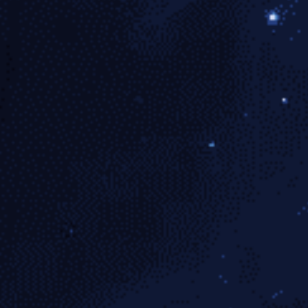
4、未来应
针对当前局势，特里
内部沟通机制，通过
解决。
其次，他强调要建立
馈，从而确保各方利
最后，在人才培养方
境，同时也让他们了
运动员。
总结：
总体来看，约翰·特里