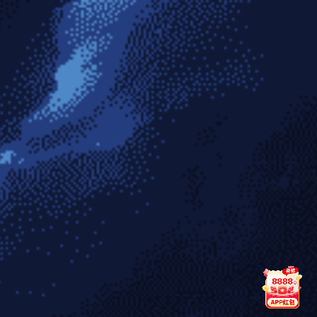
借鉴。他首先建议加强
便及时发现潜在问题并
入调查，并给予相应反
感，提高整体士气。
们适应高强度竞争环
优秀、更具韧性的职业
题。从合理性的角度分