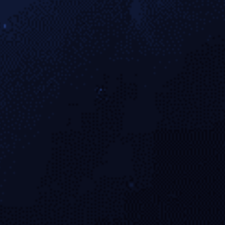
问题至关重要。同时，
全面素质。只有这样，
，从而推动整个行业的
下一篇：
杰伦布朗深入了解队友星座与沟通