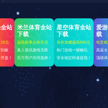
解这一事件背后的复杂性。
合理性分析
对恩佐禁赛的合理性。他认为，任何处罚都应该基于明确且具体
决定。这种禁赛措施不仅影响了恩佐个人，也可能给整个球队带
现代足球环境中，球员往往面临着巨大的心理压力和外界期望。
，使他们在场上的表现受到影响。因此，他呼吁俱乐部采取更加
极后果。
做出如此重大决定之前，应充分考虑到所有相关因素，包括球员
为，如果没有充分的信息支持，这样的决策就显得非常草率。
化与沟通的重要性
队文化应建立在开放沟通和相互信任之上。他认为，切尔西作为
责任营造一个积极向上的氛围，让每位球员都能感受到被尊重和