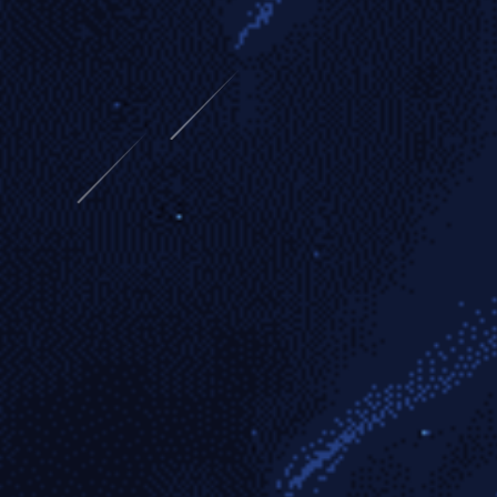
维尼修斯在皇马内外
的谦逊态度更加赢得
此外，维尼修斯乐于
会主动关心身边的人
最后，从比赛表现来
关键时刻打入决定性
系。
3、队内氛
皇家马德里的更衣室
崭露头角，而老一辈
的氛围。
然而，在这种正能量