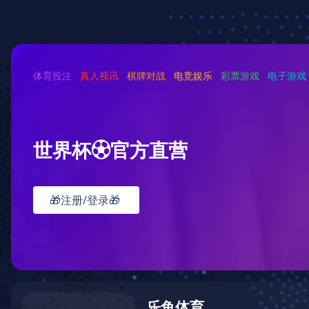
kaiyun体育官网登录入
球体育盛事
专业平台，数据精准，
高清直播
覆盖热
聚焦足球、篮球、电竞等赛事，
每日内
极速访问
下载APP