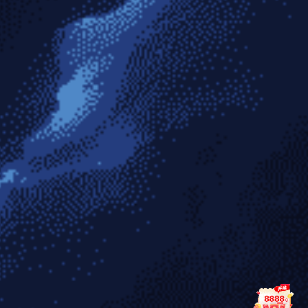
能会被打破，引发一些
调解，让所有人都有发
分发挥姆巴佩和维尼修
荣誉。
分配。在激烈竞争环境
多新鲜血液加入。
久的球队继续书写新的