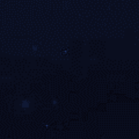
扰
App下载
关于我们
隐私政策
服务协议
网站地图